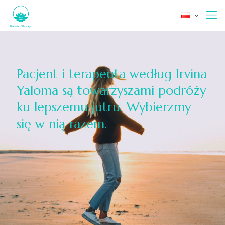
Pacjent i terapeuta według Irvina
Yaloma są towarzyszami podróży
ku lepszemu jutru. Wybierzmy
się w nią razem.