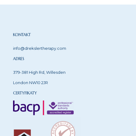
KONTAKT
info@drekslertherapy.com
ADRES
379-381 High Rd, Willesden
London NW10 2JR
CERTYFIKATY